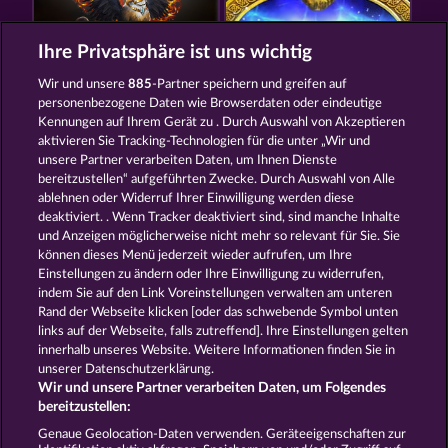
Ihre Privatsphäre ist uns wichtig
Wir und unsere
885
-Partner speichern und greifen auf
THE GRIFFIN
MAGIC MIRROR
personenbezogene Daten wie Browserdaten oder eindeutige
Kennungen auf Ihrem Gerät zu . Durch Auswahl von Akzeptieren
aktivieren Sie Tracking-Technologien für die unter „Wir und
unsere Partner verarbeiten Daten, um Ihnen Dienste
bereitzustellen“ aufgeführten Zwecke. Durch Auswahl von Alle
ablehnen oder Widerruf Ihrer Einwilligung werden diese
deaktiviert. . Wenn Tracker deaktiviert sind, sind manche Inhalte
und Anzeigen möglicherweise nicht mehr so ​​relevant für Sie. Sie
PHANTOMS MIRROR
VALKYRIES - THE NIBELUNG LEGENDS
können dieses Menü jederzeit wieder aufrufen, um Ihre
Einstellungen zu ändern oder Ihre Einwilligung zu widerrufen,
indem Sie auf den Link Voreinstellungen verwalten am unteren
Rand der Webseite klicken [oder das schwebende Symbol unten
AGB
Datenschutz
Impressum
links auf der Webseite, falls zutreffend]. Ihre Einstellungen gelten
innerhalb unseres Website. Weitere Informationen finden Sie in
Unternehmensseite
FAQ
unserer Datenschutzerklärung.
Wir und unsere Partner verarbeiten Daten, um Folgendes
Affiliate-Programm
Facebook
bereitzustellen:
Genaue Geolocation-Daten verwenden. Geräteeigenschaften zur