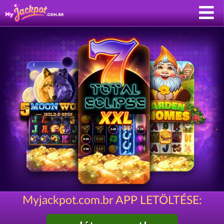
Myjackpot.com.br APP LETÖLTÉSE: