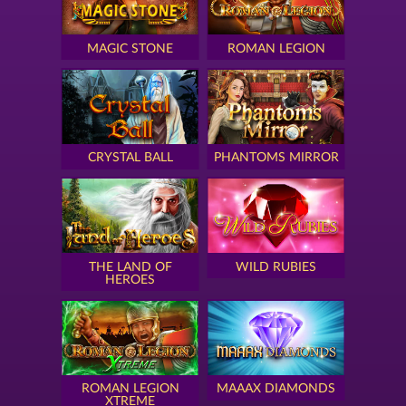
MAGIC STONE
ROMAN LEGION
CRYSTAL BALL
PHANTOMS MIRROR
THE LAND OF
WILD RUBIES
HEROES
ROMAN LEGION
MAAAX DIAMONDS
XTREME