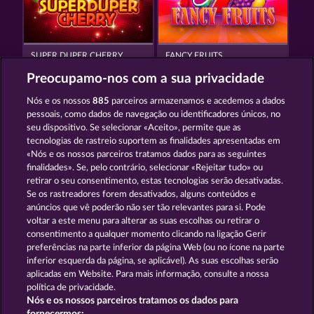
SUPER DUPER CHERRY
FANCY FRUITS
Preocupamo-nos com a sua privacidade
Nós e os nossos
885
parceiros armazenamos e acedemos a dados
pessoais, como dados de navegação ou identificadores únicos, no
seu dispositivo. Se selecionar «Aceito», permite que as
tecnologias de rastreio suportem as finalidades apresentadas em
«Nós e os nossos parceiros tratamos dados para as seguintes
FRUIT LOVE
WILD RUBIES
finalidades». Se, pelo contrário, selecionar «Rejeitar tudo» ou
retirar o seu consentimento, estas tecnologias serão desativadas.
Se os rastreadores forem desativados, alguns conteúdos e
Termos e Condições
anúncios que vê poderão não ser tão relevantes para si. Pode
voltar a este menu para alterar as suas escolhas ou retirar o
consentimento a qualquer momento clicando na ligação Gerir
Declaração de Privacidade
Marca
preferências na parte inferior da página Web (ou no ícone na parte
inferior esquerda da página, se aplicável). As suas escolhas serão
Empresa
Perguntas frequentes
aplicadas em Website. Para mais informação, consulte a nossa
política de privacidade.
Nós e os nossos parceiros tratamos os dados para
Programa de parceiros afiliados
Facebook