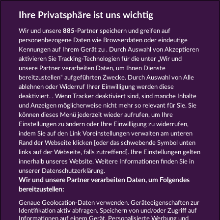
Ihre Privatsphäre ist uns wichtig
Wir und unsere
885
-Partner speichern und greifen auf
FANCY FRUITS
FRUIT LOVE
personenbezogene Daten wie Browserdaten oder eindeutige
Kennungen auf Ihrem Gerät zu . Durch Auswahl von Akzeptieren
aktivieren Sie Tracking-Technologien für die unter „Wir und
unsere Partner verarbeiten Daten, um Ihnen Dienste
bereitzustellen“ aufgeführten Zwecke. Durch Auswahl von Alle
ablehnen oder Widerruf Ihrer Einwilligung werden diese
deaktiviert. . Wenn Tracker deaktiviert sind, sind manche Inhalte
und Anzeigen möglicherweise nicht mehr so ​​relevant für Sie. Sie
EXPLODIAC RHFP
FRUIT MANIA RHFP
können dieses Menü jederzeit wieder aufrufen, um Ihre
Einstellungen zu ändern oder Ihre Einwilligung zu widerrufen,
indem Sie auf den Link Voreinstellungen verwalten am unteren
Rand der Webseite klicken [oder das schwebende Symbol unten
AGB
Datenschutz
Impressum
links auf der Webseite, falls zutreffend]. Ihre Einstellungen gelten
innerhalb unseres Website. Weitere Informationen finden Sie in
Unternehmensseite
FAQ
unserer Datenschutzerklärung.
Wir und unsere Partner verarbeiten Daten, um Folgendes
Affiliate-Programm
Facebook
bereitzustellen:
Genaue Geolocation-Daten verwenden. Geräteeigenschaften zur
Widerruf einreichen
Identifikation aktiv abfragen. Speichern von und/oder Zugriff auf
Informationen auf einem Gerät. Personalisierte Werbung und