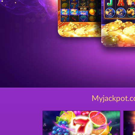
Myjackpot.co