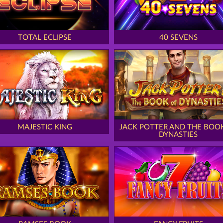
TOTAL ECLIPSE
40 SEVENS
MAJESTIC KING
JACK POTTER AND THE BOO
DYNASTIES