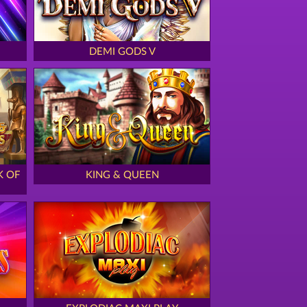
DEMI GODS V
K OF
KING & QUEEN