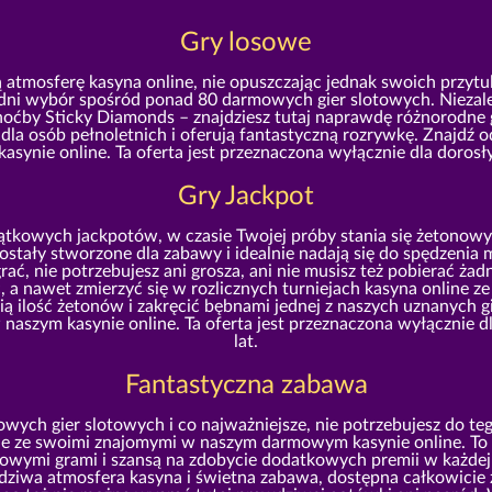
Gry losowe
tmosferę kasyna online, nie opuszczając jednak swoich przytul
ni wybór spośród ponad 80 darmowych gier slotowych. Niezależ
oćby Sticky Diamonds – znajdziesz tutaj naprawdę różnorodne g
la osób pełnoletnich i oferują fantastyczną rozrywkę. Znajdź odp
nie online. Ta oferta jest przeznaczona wyłącznie dla dorosłych
Gry Jackpot
ątkowych jackpotów, w czasie Twojej próby stania się żetono
 zostały stworzone dla zabawy i idealnie nadają się do spędzeni
rać, nie potrzebujesz ani grosza, ani nie musisz też pobierać 
 a nawet zmierzyć się w rozlicznych turniejach kasyna online ze 
ą ilość żetonów i zakręcić bębnami jednej z naszych uznanych g
 naszym kasynie online. Ta oferta jest przeznaczona wyłącznie d
lat.
Fantastyczna zabawa
ych gier slotowych i co najważniejsze, nie potrzebujesz do te
ie ze swoimi znajomymi w naszym darmowym kasynie online. To 
mowymi grami i szansą na zdobycie dodatkowych premii w każdej c
dziwa atmosfera kasyna i świetna zabawa, dostępna całkowicie z