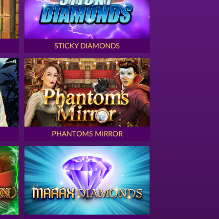
STICKY DIAMONDS
PHANTOMS MIRROR