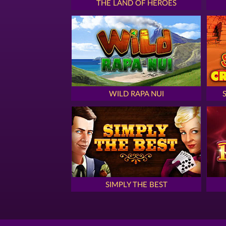
THE LAND OF HEROES
WILD RAPA NUI
SIMPLY THE BEST