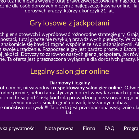
ego też nie można wygrać tutaj prawdziwej gotówki ani nagród.
nie dla osób dorosłych niczym z najlepszego kasyna online. Ta 
dorosłych graczy, którzy ukończyli 21 lat.
Gry losowe z jackpotami
gier slotowych i wypróbować różnorodne strategie gry. Grają
 postaci, tutaj gracze nie ryzykują prawdziwych pieniędzy. W 
, znakomicie się bawić i zagrać wspólnie ze swoimi znajomymi.
na swoje urządzenie. Rozpoczęcie gry jest bardzo proste, a każd
j jakości. Dotyczy to zarówno naszych gier z jackpotem, jak ró
e. Ta oferta jest przeznaczona wyłącznie dla dorosłych graczy, k
Legalny salon gier online
Darmowy i legalny
ot.com.br, niezawodny i
respektowany salon gier online
. Odwie
orodne premie, pełno fantastycznych ofert w wydarzeniach i pona
com.br są pod ścisłą kontrolą prowadzoną przez organ regulacy
czemu możesz śmiało grać do woli, bez żadnych obaw.
ie
mnóstwo
rozrywki!!! Ta oferta jest przeznaczona wyłącznie dl
lat.
tyka prywatności
Nota prawna
Firma
FAQ
Progra