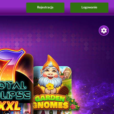
Rejestracja
Logowanie