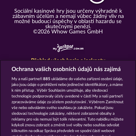
Sociální kasinové hry jsou určeny výhradně k
zábavním účelům a nemají vůbec žádný vliv na
možné budoucí úspěchy v oblasti hazardu se
skutečnými penězi.
©2026 Whow Games GmbH
Přehled všech kasin s jackpoty
Ochrana vašich osobních údajů nás zajímá
https://www.myjackpot.com/cs
My a naši partneři
885
ukládáme do vašeho zařízení osobní údaje,
https://www.myjackpot.dk
jako jsou údaje o prohlížení nebo jedinečné identifikátory, a máme
k nim přístup . Výběr Souhlasím umožňuje, aby sledovací
https://www.jackpot.de
technologie podporovaly účely uvedené v části My a naši partneři
zpracováváme údaje za účelem poskytování . Výběrem Zamítnout
https://www.jackpot.at
vše nebo odvoláním svého souhlasu je zakážete. Pokud jsou
sledovací technologie zakázány, některé zobrazené obsahy a
https://www.myjackpot.co.uk
reklamy pro vás nemusí být tolik relevantní. Tuto nabídku můžete
kdykoli znovu zobrazit a změnit své volby nebo souhlas odvolat
https://www.myjackpot.com/en
kliknutím na odkaz Správa předvoleb ve spodní části webové