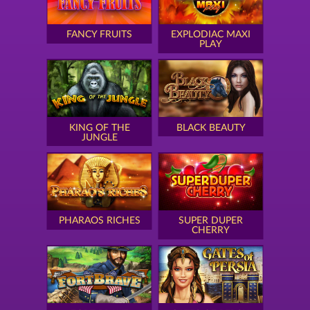
FANCY FRUITS
EXPLODIAC MAXI
PLAY
KING OF THE
BLACK BEAUTY
JUNGLE
PHARAOS RICHES
SUPER DUPER
CHERRY