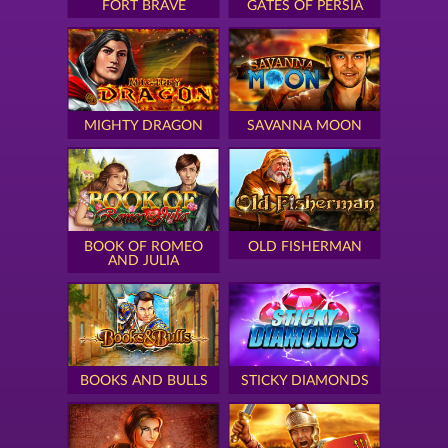
FORT BRAVE
GATES OF PERSIA
MIGHTY DRAGON
SAVANNA MOON
BOOK OF ROMEO
OLD FISHERMAN
AND JULIA
BOOKS AND BULLS
STICKY DIAMONDS