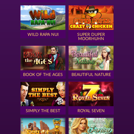
WILD RAPA NUI
SUPER DUPER
MOORHUHN
BOOK OF THE AGES
BEAUTIFUL NATURE
SIMPLY THE BEST
ROYAL SEVEN