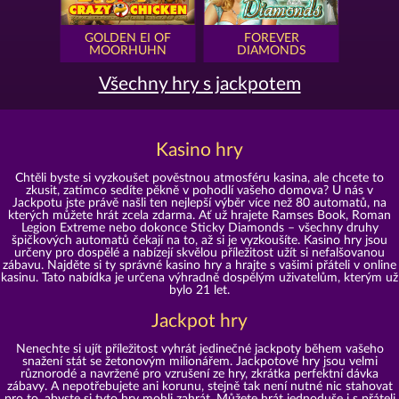
GOLDEN EI OF
FOREVER
MOORHUHN
DIAMONDS
Všechny hry s jackpotem
Kasino hry
Chtěli byste si vyzkoušet pověstnou atmosféru kasina, ale chcete to
zkusit, zatímco sedíte pěkně v pohodlí vašeho domova? U nás v
Jackpotu jste právě našli ten nejlepší výběr více než 80 automatů, na
kterých můžete hrát zcela zdarma. Ať už hrajete Ramses Book, Roman
Legion Extreme nebo dokonce Sticky Diamonds – všechny druhy
špičkových automatů čekají na to, až si je vyzkoušíte. Kasino hry jsou
určeny pro dospělé a nabízejí skvělou příležitost užít si nefalšovanou
zábavu. Najděte si ty správné kasino hry a hrajte s vašimi přáteli v online
kasinu. Tato nabídka je určena výhradně dospělým uživatelům, kterým už
bylo 21 let.
Jackpot hry
Nenechte si ujít příležitost vyhrát jedinečné jackpoty během vašeho
snažení stát se žetonovým milionářem. Jackpotové hry jsou velmi
různorodé a navržené pro vzrušení ze hry, zkrátka perfektní dávka
zábavy. A nepotřebujete ani korunu, stejně tak není nutné nic stahovat