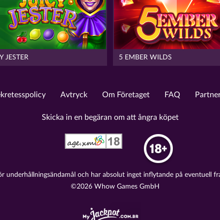
Y JESTER
5 EMBER WILDS
kretesspolicy
Avtryck
Om Företaget
FAQ
Partne
Skicka in en begäran om att ångra köpet
ör underhållningsändamål och har absolut inget inflytande på eventuell fr
©2026 Whow Games GmbH