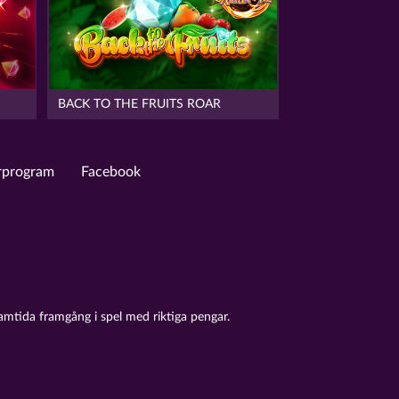
BACK TO THE FRUITS ROAR
rprogram
Facebook
amtida framgång i spel med riktiga pengar.