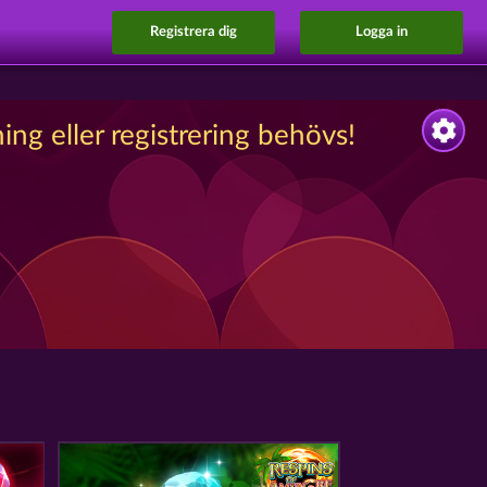
Registrera dig
Logga in
ng eller registrering behövs!