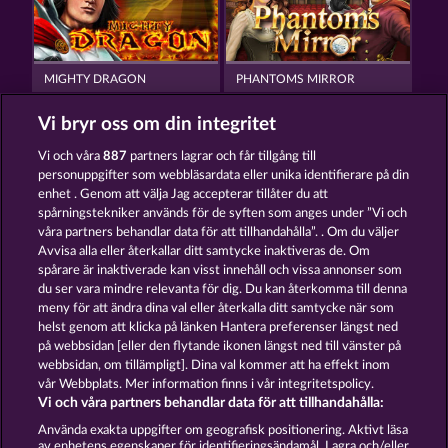
MIGHTY DRAGON
PHANTOMS MIRROR
Vi bryr oss om din integritet
Vi och våra
887
partners lagrar och får tillgång till
personuppgifter som webbläsardata eller unika identifierare på din
enhet . Genom att välja Jag accepterar tillåter du att
spårningstekniker används för de syften som anges under ”Vi och
THE GRIFFIN
THE LAND OF HEROES
våra partners behandlar data för att tillhandahålla”. . Om du väljer
Avvisa alla eller återkallar ditt samtycke inaktiveras de. Om
spårare är inaktiverade kan visst innehåll och vissa annonser som
du ser vara mindre relevanta för dig. Du kan återkomma till denna
Användarvillkor
Sekretesspolicy
Avtryck
meny för att ändra dina val eller återkalla ditt samtycke när som
helst genom att klicka på länken Hantera preferenser längst ned
Om Företaget
FAQ
Partnerprogram
på webbsidan [eller den flytande ikonen längst ned till vänster på
webbsidan, om tillämpligt]. Dina val kommer att ha effekt inom
Facebook
vår Webbplats. Mer information finns i vår integritetspolicy.
Vi och våra partners behandlar data för att tillhandahålla:
Skicka in en begäran om att ångra köpet
Använda exakta uppgifter om geografisk positionering. Aktivt läsa
av enhetens egenskaper för identifieringsändamål. Lagra och/eller