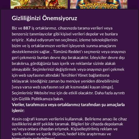
Gizliliğinizi Önemsiyoruz
BOOKS AND BOUNTIES
JACK POTTER AND THE BOOK OF TEOS
Biz ve
887
iş ortaklarımız, cihazınızda tarama verileri veya
benzersiz tanımlayıcılar gibi kişisel verileri depolar ve bunlara
erişiriz . Kabul ediyorum'nın seçilmesi, izleme teknolojilerinin
bizim ve iş ortaklarımızın verileri işleyerek sunma amaçlarını
desteklemesini sağlar. . Tümünü Reddet'ı seçmeniz veya onayınızı
geri çekmeniz bunları devre dışı bırakacaktır. İzleyiciler devre dışı
bırakılırsa, gördüğünüz bazı içerik ve reklamlar sizinle alakalı
olmayabilir. Seçimlerinizi değiştirmek veya onayınızı geri çekmek
PALACE OF TREASURES
JACK POTTER & THE BOOK OF DYNASTIES 6
için web sayfasının altındaki Tercihleri Yönet bağlantısına
tıklayarak istediğiniz zaman bu menüye yeniden dönebilirsiniz
[veya varsa web sayfasının sol alt kısmındaki kayan simge].
Hüküm ve Koşullar
Gizlilik Beyanı
Künye
Seçimleriniz Website'mız için de etkili olacaktır. Daha fazla ayrıntı
için Gizlilik Politikamıza bakın.
Veriler, tarafımızca veya ortaklarımız tarafından şu amaçlarla
Şirket
SSS
Ortaklık programı
Facebook
işlenir:
İptal talebini gönder
Kesin coğrafi konum verilerini kullanmak. Belirleme amacı ile cihaz
özelliklerini aktif şekilde taramak. Bilgileri bir cihazda depolamak
ve/veya onlara cihazdan erişmek. Kişiselleştirilmiş reklam ve
içerik, reklam ve içerik ölçümü, hedef kitle araştırması ve